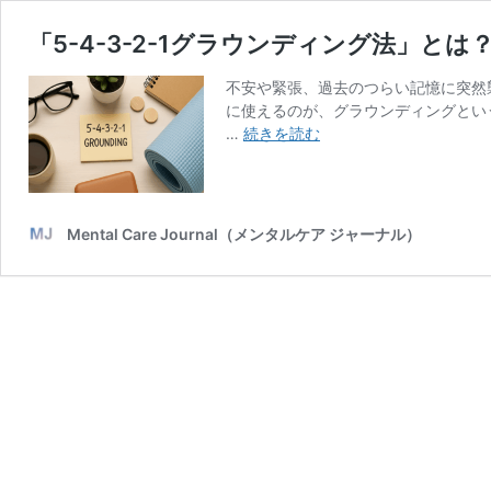
「5-4-3-2-1グラウンディング法」
不安や緊張、過去のつらい記憶に突然
に使えるのが、グラウンディングという
「5-
…
続きを読む
4-
3-
2-
1
Mental Care Journal（メンタルケア ジャーナル）
グ
ラ
ウ
ン
デ
ィ
ン
グ
法」
と
は？