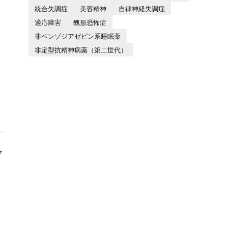
統合失調症
美容精神
自律神経失調症
適応障害
醜形恐怖症
非ベンゾジアゼピン系睡眠薬
非定型抗精神病薬（第二世代）
7