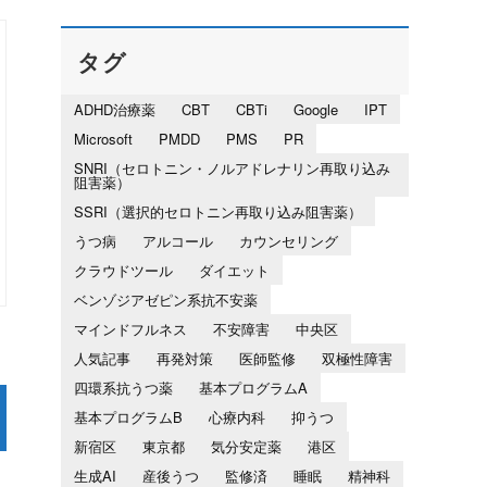
タグ
ADHD治療薬
CBT
CBTi
Google
IPT
Microsoft
PMDD
PMS
PR
SNRI（セロトニン・ノルアドレナリン再取り込み
阻害薬）
SSRI（選択的セロトニン再取り込み阻害薬）
うつ病
アルコール
カウンセリング
クラウドツール
ダイエット
ベンゾジアゼピン系抗不安薬
マインドフルネス
不安障害
中央区
人気記事
再発対策
医師監修
双極性障害
四環系抗うつ薬
基本プログラムA
基本プログラムB
心療内科
抑うつ
新宿区
東京都
気分安定薬
港区
生成AI
産後うつ
監修済
睡眠
精神科