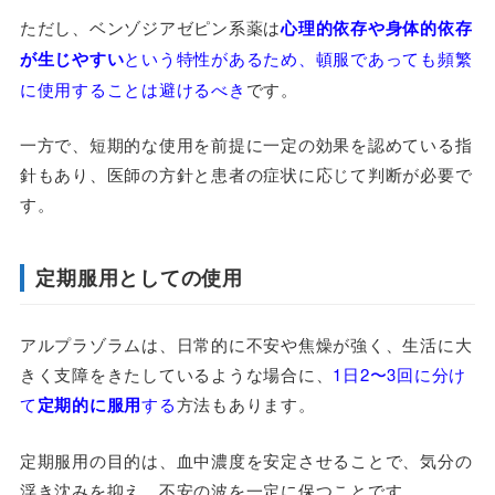
ただし、ベンゾジアゼピン系薬は
心理的依存や身体的依存
が生じやすい
という特性があるため、頓服であっても頻繁
に使用することは避けるべき
です。
一方で、短期的な使用を前提に一定の効果を認めている指
針もあり、医師の方針と患者の症状に応じて判断が必要で
す。
定期服用としての使用
アルプラゾラムは、日常的に不安や焦燥が強く、生活に大
きく支障をきたしているような場合に、
1日2〜3回に分け
て
定期的に服用
する
方法もあります。
定期服用の目的は、血中濃度を安定させることで、気分の
浮き沈みを抑え、不安の波を一定に保つことです。