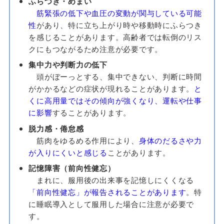
ふらつき・めまい
筋緊張の低下や血圧の変動が関与している可能
性
があり、特に立ち上がり時や移動時にふらつき
を感じることがあります。高齢者では転倒のリス
クにもつながるため注意が必要です。
集中力や判断力の低下
頭がぼーっとする、集中できない、判断に時間
がかかるなどの症状が現れることがあります。
と
くに高用量ではその傾向が強くなり、運転や仕事
に影響
することがあります。
脱力感・倦怠感
筋肉をゆるめる作用により、
身体のだるさや力
が入りにくいと感じる
ことがあります。
記憶障害（前向性健忘）
まれに、服用後の出来事を記憶しにくくなる
「前向性健忘」が報告されることがあります
。特
に睡眠導入として服用した場合に注意が必要で
す。