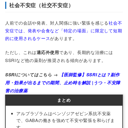
社会不安症（社交不安症）
人前での会話や発表、対人関係に強い緊張を感じる
社会不
安症では、発表や会食など「特定の場面」に限定して短期
的に使用されるケース
があります。
ただし、これは
適応外使用
であり、長期的な治療には
SSRIなど他の薬剤が推奨される傾向があります。
SSRIについてはこちら →
【医師監修】SSRIとは？副作
用・効果が出るまでの期間、止め時を解説 |うつ・不安障
害の治療薬
まとめ
アルプラゾラムはベンゾジアゼピン系抗不安薬
で、GABAの働きを強めて不安や緊張を和らげま
す。