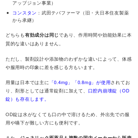
アップジョン事業）
コンスタン
：武田テバファーマ（旧・大日本住友製薬
から承継）
どちらも
有効成分は同じ
であり、作用時間や効能効果に本
質的な違いはありません。
ただし、製剤設計や添加物のわずかな違いによって、体感
や服用時の印象に差を感じる方もいます。
用量は日本では主に
「0.4mg」「0.8mg」が使用
されてお
り、剤形としては通常錠剤に加えて、
口腔内崩壊錠（OD
錠）も存在します。
OD錠は水がなくても口の中で溶けるため、外出先での服
用や嚥下が難しい方にも便利です。
また、
ジェネリック医薬品も複数の国内メーカーから販売