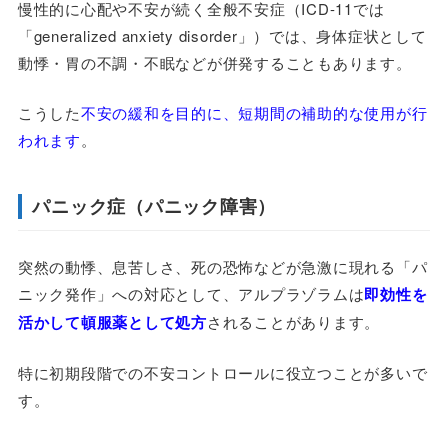
慢性的に心配や不安が続く全般不安症（ICD-11では
「generalized anxiety disorder」）では、身体症状として
動悸・胃の不調・不眠などが併発することもあります。
こうした
不安の緩和を目的に、短期間の補助的な使用が行
われます
。
パニック症（パニック障害）
突然の動悸、息苦しさ、死の恐怖などが急激に現れる「パ
ニック発作」への対応として、アルプラゾラムは
即効性を
活かして頓服薬として処方
されることがあります。
特に初期段階での不安コントロールに役立つことが多いで
す。