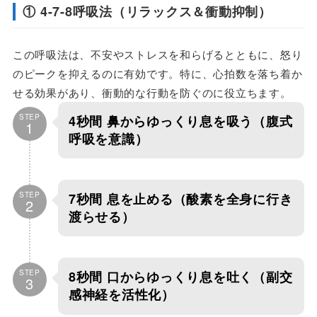
① 4-7-8呼吸法（リラックス＆衝動抑制）
この呼吸法は、不安やストレスを和らげるとともに、怒り
のピークを抑えるのに有効です。特に、心拍数を落ち着か
せる効果があり、衝動的な行動を防ぐのに役立ちます。
STEP
4秒間
鼻からゆっくり息を吸う（腹式
1
呼吸を意識）
STEP
7秒間
息を止める（酸素を全身に行き
2
渡らせる）
STEP
8秒間
口からゆっくり息を吐く（副交
3
感神経を活性化）