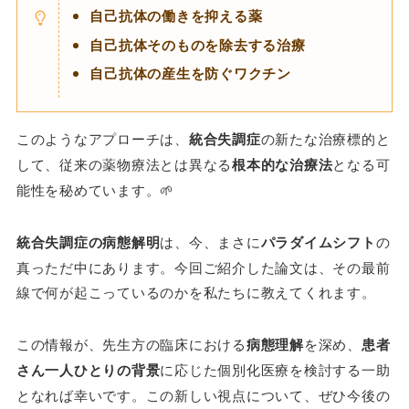
自己抗体の働きを抑える薬
自己抗体そのものを除去する治療
自己抗体の産生を防ぐワクチン
このようなアプローチは、
統合失調症
の新たな治療標的と
して、従来の薬物療法とは異なる
根本的な治療法
となる可
能性を秘めています。🌱
統合失調症の病態解明
は、今、まさに
パラダイムシフト
の
真っただ中にあります。今回ご紹介した論文は、その最前
線で何が起こっているのかを私たちに教えてくれます。
この情報が、先生方の臨床における
病態理解
を深め、
患者
さん一人ひとりの背景
に応じた個別化医療を検討する一助
となれば幸いです。この新しい視点について、ぜひ今後の