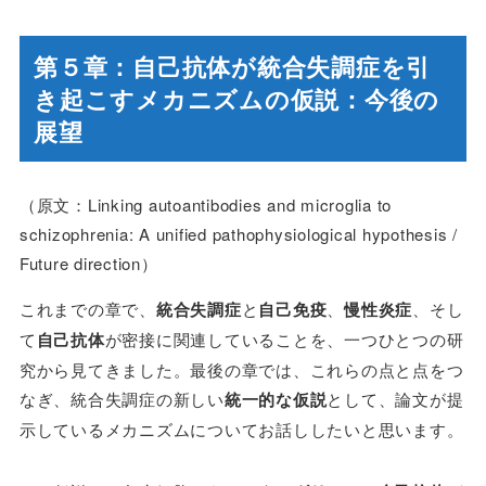
第５章：自己抗体が統合失調症を引
き起こすメカニズムの仮説：今後の
展望
（原文：Linking autoantibodies and microglia to
schizophrenia: A unified pathophysiological hypothesis /
Future direction）
これまでの章で、
統合失調症
と
自己免疫
、
慢性炎症
、そし
て
自己抗体
が密接に関連していることを、一つひとつの研
究から見てきました。最後の章では、これらの点と点をつ
なぎ、統合失調症の新しい
統一的な仮説
として、論文が提
示しているメカニズムについてお話ししたいと思います。