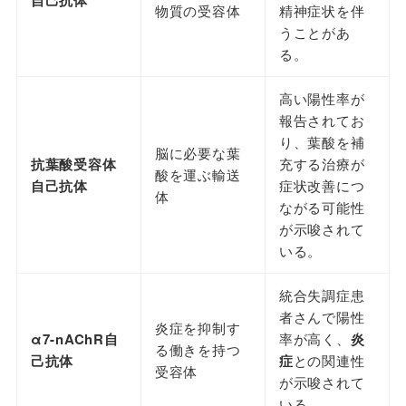
物質の受容体
精神症状を伴
うことがあ
る。
高い陽性率が
報告されてお
り、葉酸を補
脳に必要な葉
抗葉酸受容体
充する治療が
酸を運ぶ輸送
自己抗体
症状改善につ
体
ながる可能性
が示唆されて
いる。
統合失調症患
者さんで陽性
炎症を抑制す
α7-nAChR自
率が高く、
炎
る働きを持つ
己抗体
症
との関連性
受容体
が示唆されて
いる。