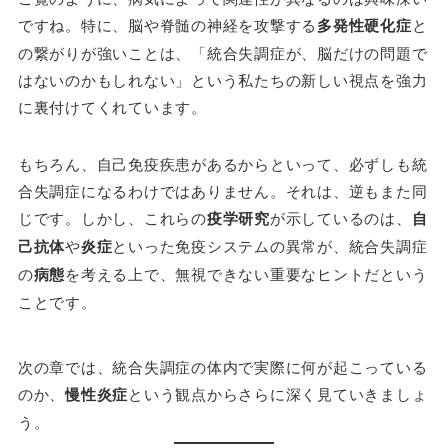
ですね。特に、脳や脊髄の神経を攻撃する
多発性硬化症
と
の繋がりが強いことは、「統合失調症が、脳だけの問題で
はないのかもしれない」という私たちの新しい視点を強力
に裏付けてくれています。
もちろん、自己免疫疾患があるからといって、必ずしも統
合失調症になるわけではありません。それは、逆もまた同
じです。しかし、これらの
疫学研究
が示しているのは、
自
己抗体
や
炎症
といった免疫システムの異常が、統合失調症
の
病態
を考える上で、無視できない重要なヒントだという
ことです。
次の章では、統合失調症の体内で実際に何が起こっている
のか、
慢性炎症
という観点からさらに深く見ていきましょ
う。