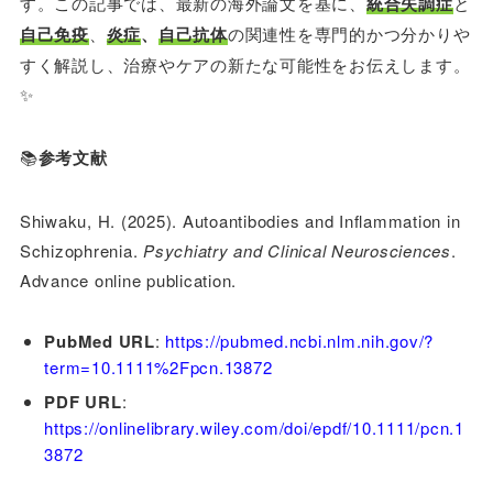
す。この記事では、最新の海外論文を基に、
統合失調症
と
自己免疫
、
炎症
、
自己抗体
の関連性を専門的かつ分かりや
すく解説し、治療やケアの新たな可能性をお伝えします。
✨
📚
参考文献
Shiwaku, H. (2025). Autoantibodies and Inflammation in
Schizophrenia.
Psychiatry and Clinical Neurosciences
.
Advance online publication.
PubMed URL
:
https://pubmed.ncbi.nlm.nih.gov/?
term=10.1111%2Fpcn.13872
PDF URL
:
https://onlinelibrary.wiley.com/doi/epdf/10.1111/pcn.1
3872