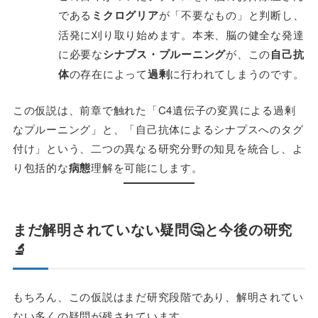
である
ミクログリア
が「不要なもの」と判断し、
活発に刈り取り始めます。本来、脳の健全な発達
に必要な
シナプス・プルーニング
が、この
自己抗
体
の存在によって
過剰
に行われてしまうのです。
この仮説は、前章で触れた「C4遺伝子の変異による過剰
なプルーニング」と、「自己抗体によるシナプスへのタグ
付け」という、二つの異なる研究分野の知見を統合し、よ
り包括的な
病態
理解を可能にします。
まだ解明されていない疑問🤔と今後の研究
🔬
もちろん、この仮説はまだ研究段階であり、解明されてい
ない多くの疑問が残されています。