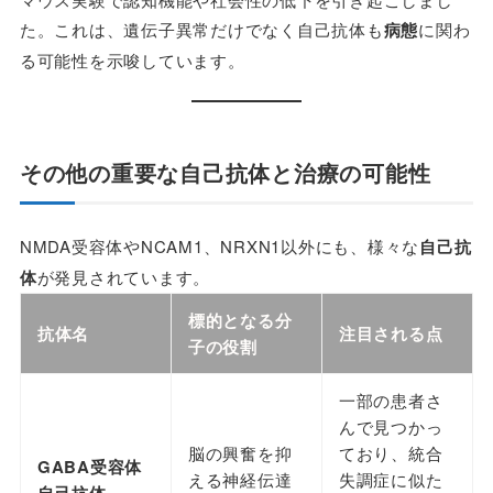
た。これは、遺伝子異常だけでなく自己抗体も
病態
に関わ
る可能性を示唆しています。
その他の重要な自己抗体と治療の可能性
NMDA受容体やNCAM1、NRXN1以外にも、様々な
自己抗
体
が発見されています。
標的となる分
抗体名
注目される点
子の役割
一部の患者さ
んで見つかっ
脳の興奮を抑
ており、統合
GABA受容体
える神経伝達
失調症に似た
自己抗体