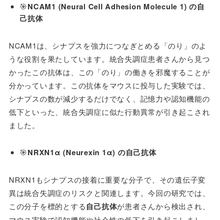
🎯
NCAM1 (Neural Cell Adhesion Molecule 1) の自
己抗体
NCAM1は、シナプスを強力につなぎとめる「のり」のよ
うな役割を果たしています。統合失調症患者さんから見つ
かったこの抗体は、この「のり」の働きを邪魔することが
分かっています。この抗体をマウスに投与した実験では、
シナプスの数が減少するだけでなく、記憶力や認知機能の
低下といった、統合失調症に似た行動異常が引き起こされ
ました。
🎯
NRXN1α (Neurexin 1α) の自己抗体
NRXN1もシナプスの接着に重要な分子で、その遺伝子変
異は統合失調症のリスクと関連します。今回の研究では、
この分子を標的とする
自己抗体
が患者さんから検出され、
マウス実験で認知機能や社会性の低下を引き起こしまし