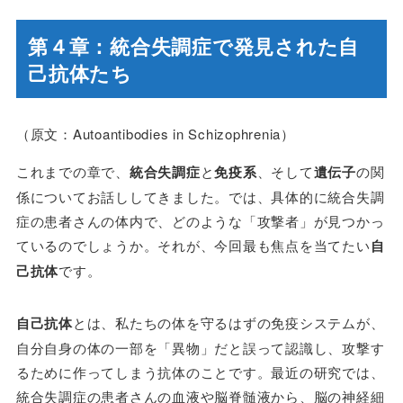
第４章：統合失調症で発見された自
己抗体たち
（原文：Autoantibodies in Schizophrenia）
これまでの章で、
統合失調症
と
免疫系
、そして
遺伝子
の関
係についてお話ししてきました。では、具体的に統合失調
症の患者さんの体内で、どのような「攻撃者」が見つかっ
ているのでしょうか。それが、今回最も焦点を当てたい
自
己抗体
です。
自己抗体
とは、私たちの体を守るはずの免疫システムが、
自分自身の体の一部を「異物」だと誤って認識し、攻撃す
るために作ってしまう抗体のことです。最近の研究では、
統合失調症の患者さんの血液や脳脊髄液から、脳の神経細