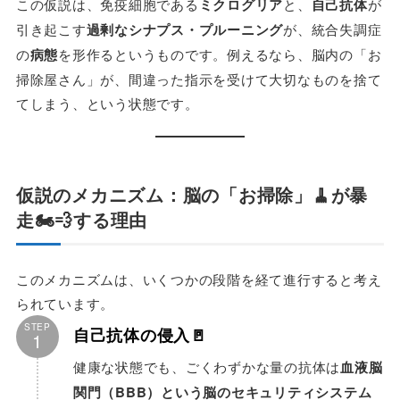
この仮説は、免疫細胞である
ミクログリア
と、
自己抗体
が
引き起こす
過剰なシナプス・プルーニング
が、統合失調症
の
病態
を形作るというものです。例えるなら、脳内の「お
掃除屋さん」が、間違った指示を受けて大切なものを捨て
てしまう、という状態です。
仮説のメカニズム：脳の「お掃除」🧹が暴
走🏍💨する理由
このメカニズムは、いくつかの段階を経て進行すると考え
られています。
STEP
自己抗体の侵入
🚪
1
健康な状態でも、ごくわずかな量の抗体は
血液脳
関門（BBB）という脳のセキュリティシステム