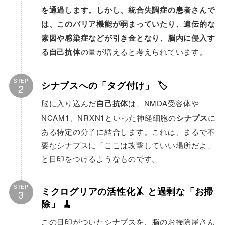
を通過します。しかし、統合失調症の患者さんで
は、このバリア機能が弱まっていたり、遺伝的な
素因や感染症などが引き金となり、脳内に侵入す
る自己抗体
の量が増えると考えられています。
STEP
シナプスへの「タグ付け」
🏷️
2
脳に入り込んだ
自己抗体
は、NMDA受容体や
NCAM1、NRXN1といった神経細胞の
シナプス
に
ある特定の分子に結合します。これは、まるで不
要なシナプスに「ここは攻撃していい場所だよ」
と目印をつけるようなものです。
STEP
ミクログリアの活性化
🤸
と過剰な「お掃
3
除」
🧹
この目印がついたシナプスを、脳のお掃除屋さん