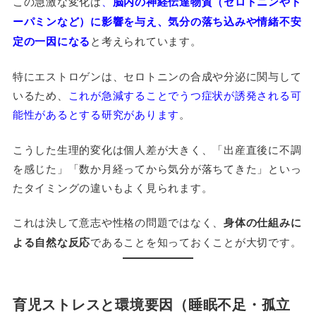
この急激な変化は
、
脳内の神経伝達物質（セロトニンやド
ーパミンなど）に影響を与え、気分の落ち込みや情緒不安
定の一因になる
と考えられています。
特にエストロゲンは、セロトニンの合成や分泌に関与して
いるため、
これが急減することでうつ症状が誘発される可
能性があるとする研究があります
。
こうした生理的変化は個人差が大きく、「出産直後に不調
を感じた」「数か月経ってから気分が落ちてきた」といっ
たタイミングの違いもよく見られます。
これは決して意志や性格の問題ではなく、
身体の仕組みに
よる自然な反応
であることを知っておくことが大切です。
育児ストレスと環境要因（睡眠不足・孤立