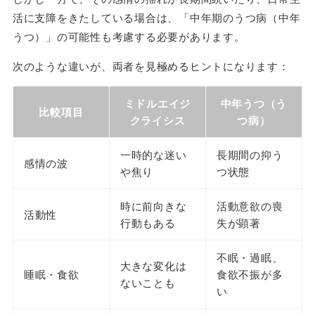
活に支障をきたしている場合は、「中年期のうつ病（中年
うつ）」の可能性も考慮する必要があります。
次のような違いが、両者を見極めるヒントになります：
ミドルエイジ
中年うつ（う
比較項目
クライシス
つ病）
一時的な迷い
長期間の抑う
感情の波
や焦り
つ状態
時に前向きな
活動意欲の喪
活動性
行動もある
失が顕著
不眠・過眠、
大きな変化は
睡眠・食欲
食欲不振が多
ないことも
い