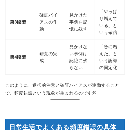
「やっぱ
確証バイ
見かけた
り増えて
第3段階
アスの作
事例を記
いる」と
動
憶に残す
いう確信
見かけな
「急に増
錯覚の完
い事例は
えた」と
第4段階
成
記憶に残
いう認識
らない
の固定化
このように、選択的注意と確証バイアスが連動すること
で、頻度錯誤という現象が生まれるのです💭
日常生活でよくある頻度錯誤の具体