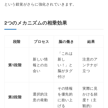
という錯覚がさらに強化されていきます。
2つのメカニズムの相乗効果
段階
プロセス
脳の働き
結果
「これは
新しい情
新し
注意のア
第1段階
報との出
い！」と
ンテナが
会い
脳がタグ
立つ
付け
その情報
実際に見
選択的注
を優先的
かける頻
第2段階
意の発動
に拾い上
度↑（主
げる
観的）