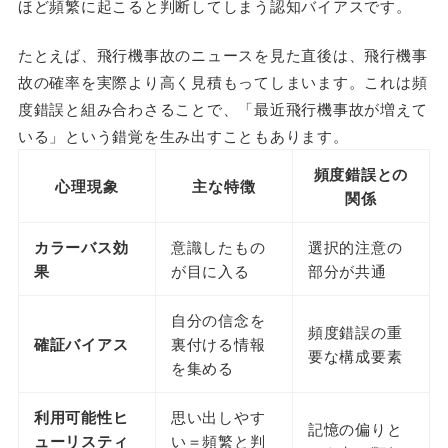
ほど頻繁に起こると判断してしまう認知バイアスです。
たとえば、飛行機事故のニュースを見た直後は、飛行機事
故の確率を実際より高く見積もってしまいます。これは頻
度錯誤と組み合わさることで、「最近飛行機事故が増えて
いる」という錯覚を生み出すこともあります。
頻度錯誤との
心理現象
主な特徴
関係
カラーバス効
意識したもの
選択的注意の
果
が目に入る
部分が共通
自分の信念を
頻度錯誤の重
確証バイアス
裏付ける情報
要な構成要素
を集める
利用可能性ヒ
思い出しやす
記憶の偏りと
ューリスティ
い＝頻繁と判