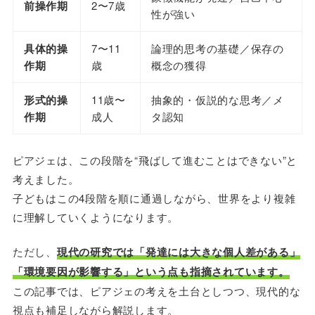
前操作期
2〜7歳
性が強い
具体的操
7〜11
論理的思考の基礎／保存の
作期
歳
概念の獲得
形式的操
11歳〜
抽象的・仮説的な思考／メ
作期
成人
タ認知
ピアジェは、この段階を“飛ばして進むことはできない”と
考えました。
子どもはこの4段階を順に通過しながら、世界をより複雑
に理解していくようになります。
ただし、
現代の研究では「発達には大きな個人差がある」
「環境要因が影響する」という点も指摘されています。
この記事では、ピアジェの考えを土台としつつ、現代的な
視点も補足しながら解説します。