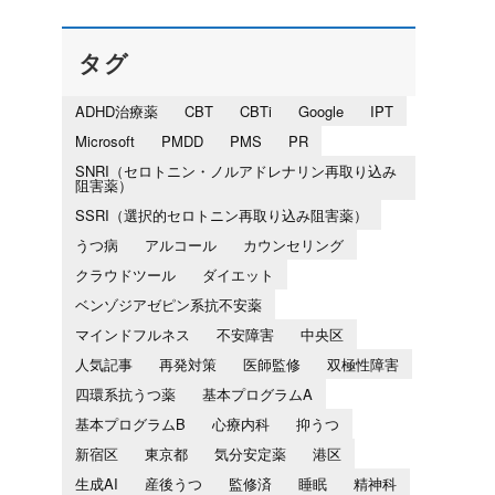
タグ
ADHD治療薬
CBT
CBTi
Google
IPT
Microsoft
PMDD
PMS
PR
SNRI（セロトニン・ノルアドレナリン再取り込み
阻害薬）
SSRI（選択的セロトニン再取り込み阻害薬）
うつ病
アルコール
カウンセリング
クラウドツール
ダイエット
ベンゾジアゼピン系抗不安薬
マインドフルネス
不安障害
中央区
人気記事
再発対策
医師監修
双極性障害
四環系抗うつ薬
基本プログラムA
基本プログラムB
心療内科
抑うつ
新宿区
東京都
気分安定薬
港区
生成AI
産後うつ
監修済
睡眠
精神科