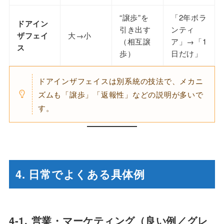
“譲歩”を
「2年ボラ
ドアイン
引き出す
ンティ
ザフェイ
大→小
（相互譲
ア」→「1
ス
歩）
日だけ」
ドアインザフェイスは別系統の技法で、メカニ
ズムも「譲歩」「返報性」などの説明が多いで
す。
4. 日常でよくある具体例
4-1. 営業・マーケティング（良い例／グレ