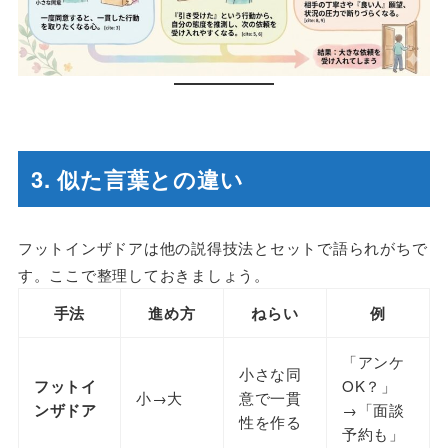
3. 似た言葉との違い
フットインザドアは他の説得技法とセットで語られがちで
す。ここで整理しておきましょう。
手法
進め方
ねらい
例
「アンケ
小さな同
フットイ
OK？」
小→大
意で一貫
ンザドア
→「面談
性を作る
予約も」