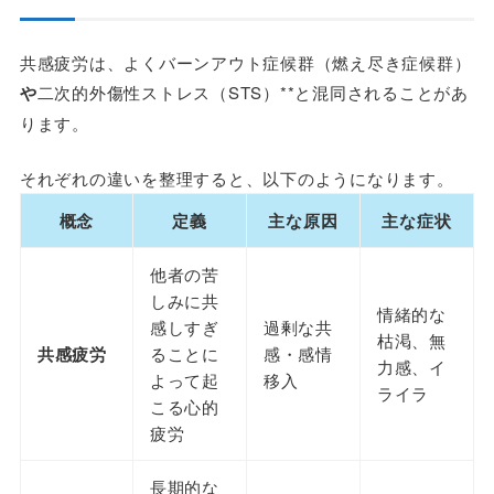
共感疲労は、よくバーンアウト症候群（燃え尽き症候群）
や
二次的外傷性ストレス（STS）**と混同されることがあ
ります。
それぞれの違いを整理すると、以下のようになります。
概念
定義
主な原因
主な症状
他者の苦
しみに共
情緒的な
感しすぎ
過剰な共
枯渇、無
共感疲労
ることに
感・感情
力感、イ
よって起
移入
ライラ
こる心的
疲労
長期的な