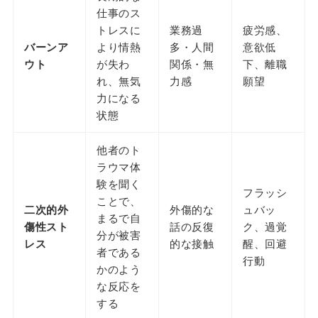
仕事のス
トレスに
業務過
疲労感、
バーンア
より情熱
多・人間
意欲低
ウト
が失わ
関係・無
下、離職
れ、無気
力感
願望
力になる
状態
他者のト
ラウマ体
験を聞く
フラッシ
ことで、
二次的外
外傷的な
ュバッ
まるで自
傷性スト
話の反復
ク、過覚
分が被害
レス
的な接触
醒、回避
者である
行動
かのよう
な反応を
する