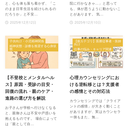
と、心も体も落ち着かず、「こ
院に行かなきゃ…」と思って
のまま日常生活を続けられるの
も、体が思うように動かないこ
だろうか」と不安…
とがあります。 気…
2025年12月12日
2025年12月10日
子供向け・小児精神関係
【親カテゴリ】医療従事者・医師
向け
精神状態 - 診療を推奨する心身状
態
仕事の悩み・キャリア関連
【不登校とメンタルヘル
心理カウンセリングにお
ス】原因・受診の目安・
ける逆転移とは？支援者
回復の流れ・親のケア・
の感情とその対応法
進路の選び方を解説
カウンセリングでは「クライア
ントの感情」が大きく動くこと
お子さんが学校へ行けなくなる
がありますが、実はカウンセラ
と、親御さんは不安や戸惑いを
ー側もまた、無…
抱えるものです。 場合によって
は「親として自…