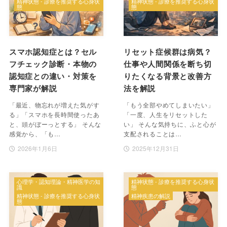
精神状態 - 診療を推奨する心身状
精神状態 - 診療を推奨する心身状
態
態
スマホ認知症とは？セル
リセット症候群は病気？
フチェック診断・本物の
仕事や人間関係を断ち切
認知症との違い・対策を
りたくなる背景と改善方
専門家が解説
法を解説
「最近、物忘れが増えた気がす
「もう全部やめてしまいたい」
る」「スマホを長時間使ったあ
「一度、人生をリセットした
と、頭がぼーっとする」 そんな
い」 そんな気持ちに、ふと心が
感覚から、「も…
支配されることは…
2026年1月6日
2025年12月31日
心理学・認知理論・精神医学の知
精神状態 - 診療を推奨する心身状
識
態
精神状態 - 診療を推奨する心身状
精神疾患の解説
態