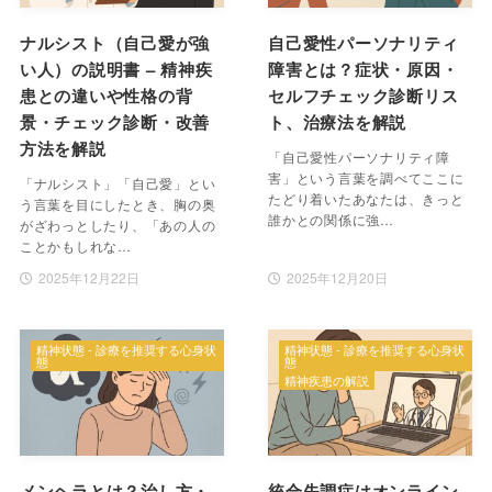
ナルシスト（自己愛が強
自己愛性パーソナリティ
い人）の説明書 – 精神疾
障害とは？症状・原因・
患との違いや性格の背
セルフチェック診断リス
景・チェック診断・改善
ト、治療法を解説
方法を解説
「自己愛性パーソナリティ障
害」という言葉を調べてここに
「ナルシスト」「自己愛」とい
たどり着いたあなたは、きっと
う言葉を目にしたとき、胸の奥
誰かとの関係に強…
がざわっとしたり、「あの人の
ことかもしれな…
2025年12月22日
2025年12月20日
精神状態 - 診療を推奨する心身状
精神状態 - 診療を推奨する心身状
態
態
精神疾患の解説
メンヘラとは？治し方・
統合失調症はオンライン