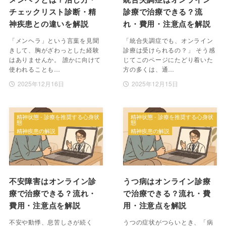
チェックリスト診断・精
診療で治療できる？流
神疾患との違いを解説
れ・費用・注意点を解説
「メンヘラ」という言葉を見聞
「統合失調症でも、オンライン
きして、胸がざわっとした経験
診療は受けられるの？」 そう感
はありませんか。 誰かに向けて
じてこのページにたどり着いた
使われることも…
方の多くは、通…
2025年12月16日
2025年12月15日
精神状態 - 診療を推奨する心身状
精神状態 - 診療を推奨する心身状
態
態
精神疾患の解説
精神疾患の解説
不安障害はオンライン診
うつ病はオンライン診療
療で治療できる？流れ・
で治療できる？流れ・費
費用・注意点を解説
用・注意点を解説
不安や動悸、息苦しさが続く
うつの症状がつらいとき、「病